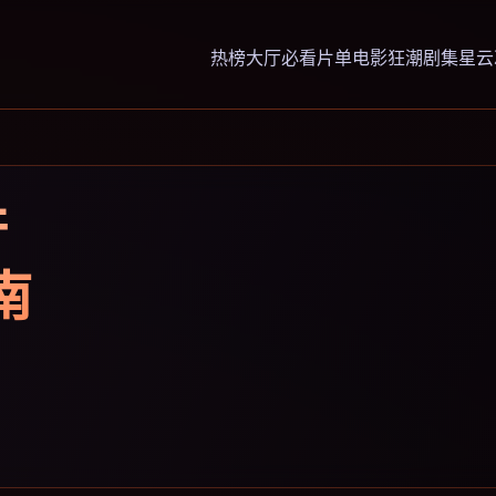
热榜大厅
必看片单
电影狂潮
剧集星云
行
南