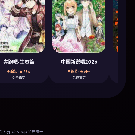
奔跑吧·生态篇
中国新说唱2026
斗破
综艺 · 🔥 79w
综艺 · 🔥 61w
动漫
免费追更
免费追更
{type}.webp 全局唯一