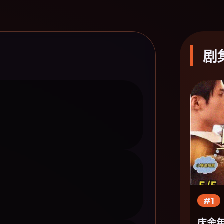
剧
#1
庆余年