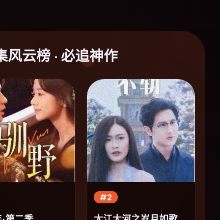
集风云榜 · 必追神作
#2
·第二季
大江大河之岁月如歌