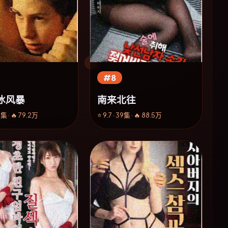
#8
冰风暴
南来北往
4集 · 🔥 79.2万
⭐ 9.7 · 39集 · 🔥 88.5万