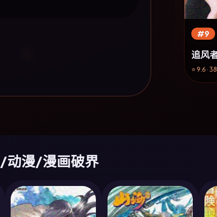
#9
追风
⭐ 9.6 · 3
综艺/动漫/漫画破界