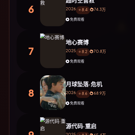
超时空营救
6
2026
74.3万
⭐ 8.4
免费观看
地心赛博
7
2025
70.8万
⭐ 8.2
免费观看
月球坠落·危机
8
2026
68.9万
⭐ 8.6
免费观看
源代码·重启
9
2025