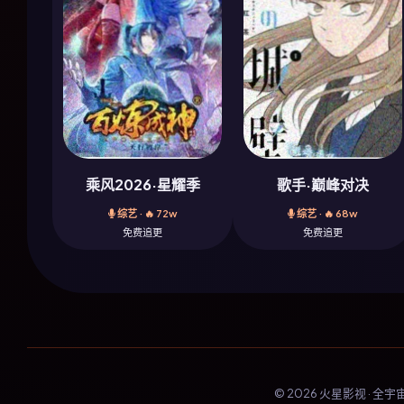
乘风2026·星耀季
歌手·巅峰对决
综艺 · 🔥 72w
综艺 · 🔥 68w
免费追更
免费追更
© 2026 火星影视 · 全