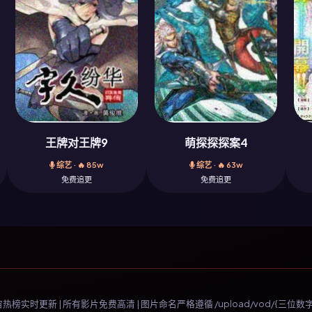
王牌对王牌9
萌探探探案4
综艺 · 🔥 85w
综艺 · 🔥 63w
免费追更
免费追更
宇宙热榜实时更新 | 所有影片免费高清 | 图片命名严格遵循 /upload/vod/{三位数字}-