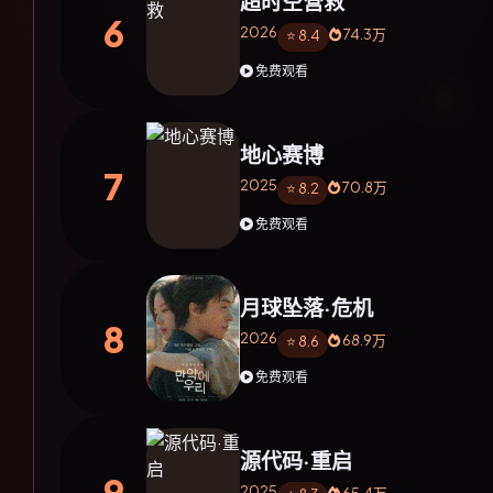
超时空营救
6
2026
74.3万
⭐ 8.4
免费观看
地心赛博
7
2025
70.8万
⭐ 8.2
免费观看
月球坠落·危机
8
2026
68.9万
⭐ 8.6
免费观看
源代码·重启
9
2025