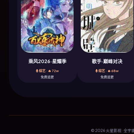
乘风2026·星耀季
歌手·巅峰对决
综艺 · 🔥 72w
综艺 · 🔥 68w
免费追更
免费追更
© 2026 火星影视 · 全