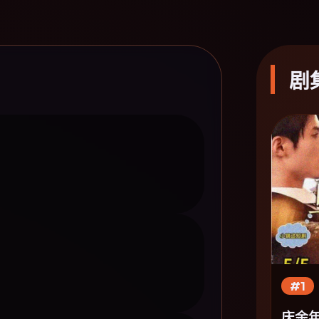
剧
#1
庆余年