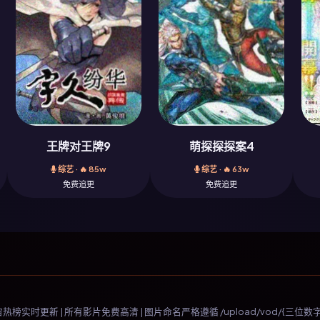
王牌对王牌9
萌探探探案4
综艺 · 🔥 85w
综艺 · 🔥 63w
免费追更
免费追更
宇宙热榜实时更新 | 所有影片免费高清 | 图片命名严格遵循 /upload/vod/{三位数字}-