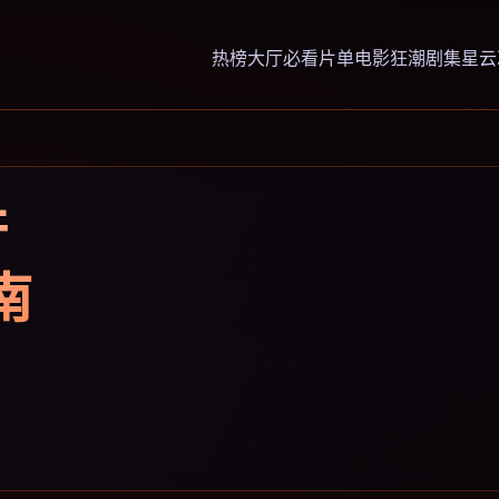
热榜大厅
必看片单
电影狂潮
剧集星云
行
南