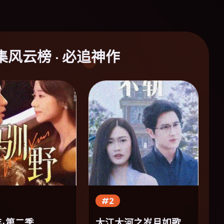
集风云榜 · 必追神作
#2
·第二季
大江大河之岁月如歌