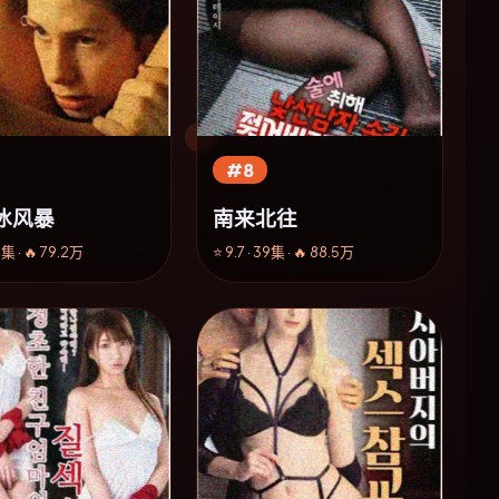
#8
冰风暴
南来北往
4集 · 🔥 79.2万
⭐ 9.7 · 39集 · 🔥 88.5万