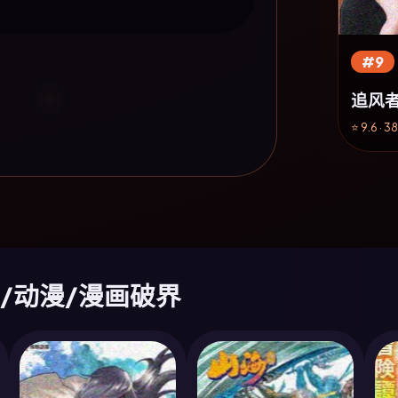
#9
追风
⭐ 9.6 · 3
综艺/动漫/漫画破界