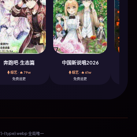
奔跑吧·生态篇
中国新说唱2026
斗破
综艺 · 🔥 79w
综艺 · 🔥 61w
动漫
免费追更
免费追更
{type}.webp 全局唯一